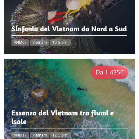
Sinfonia del Vietnam da Nord a Sud
VNM07
Vietnam
10 Giorni
Da 1,435€
Essenza del Vietnam tra fiumi e
isole
VNM17
Vietnam
12 Giorni