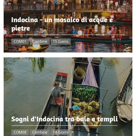
Indocina - un mosaico di acque e
pietre
COM01
Combine
15 Giorni
Sogni d'Indocina tra baie e templi
COM08
Combine
14 Giorni