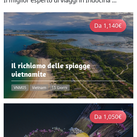
Il miglior esperto di viaggi in Indocina ...
Da 1,140€
Il richiamo delle spiagge
vietnamite
VNM05
Vietnam
15 Giorni
Da 1,050€