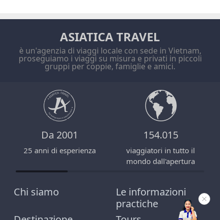
ASIATICA TRAVEL
è un'agenzia di viaggi locale con sede in Vietnam,
proseguiamo i viaggi su misura e privati in piccoli
gruppi per coppie, famiglie e amici.
Da 2001
154.015
25 anni di esperienza
viaggiatori in tutto il
mondo dall'apertura
Chi siamo
Le informazioni
practiche
Destinazione
Tours