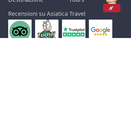
Recensioni su Asiatica Travel
A
SIATICA-TRAVEL
La nostra sede si trova in
A1306 - Edificio M3-M4 Nguyen Chi Thanh -
Hanoi
. Tel: 0084 982 536 836. Abbiamo uffici operativi a Hue, Ho Chi
Minh City e in Cambogia.
Sito web ufficiale: Per tutte le lingue:
www.asiatica.com
Per l'italiano:
www.asiatica-travel.it
© Asiatica Travel 2001