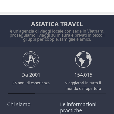
ASIATICA TRAVEL
è un'agenzia di viaggi locale con sede in Vietnam,
proseguiamo i viaggi su misura e privati in piccoli
gruppi per coppie, famiglie e amici.
Da 2001
154.015
25 anni di esperienza
viaggiatori in tutto il
mondo dall'apertura
Chi siamo
Le informazioni
practiche