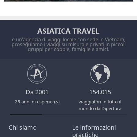
ASIATICA TRAVEL
è un'agenzia di viaggi locale con sede in Vietnam,
proseguiamo i viaggi su misura e privati in piccoli
gruppi per coppie, famiglie e amici.
Da 2001
154.015
25 anni di esperienza
viaggiatori in tutto il
mondo dall'apertura
Chi siamo
Le informazioni
practiche