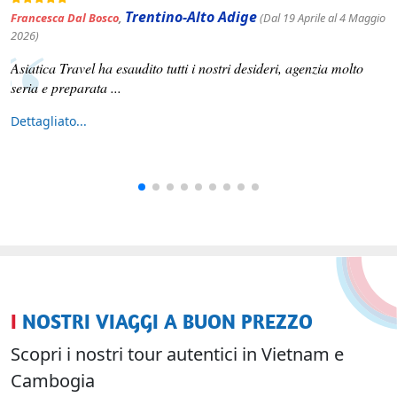
Lombardia
Stefano Ceccarelli
,
(Dal 01 al 15 Febbraio 2026)
Abbiamo fatto un tour del Viet Nam di 12 giorni e poi 6 giorni al
mare nell'isola di Phu Quoc. E' stato fantastico.
Dettagliato...
I NOSTRI VIAGGI A BUON PREZZO
Scopri i nostri tour autentici in Vietnam e
Cambogia