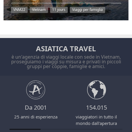
VNM22
Vietnam
11 jours
Viaggi per famiglia
ASIATICA TRAVEL
è un'agenzia di viaggi locale con sede in Vietnam,
proseguiamo i viaggi su misura e privati in piccoli
gruppi per coppie, famiglie e amici.
Da 2001
154.015
25 anni di esperienza
viaggiatori in tutto il
mondo dall'apertura