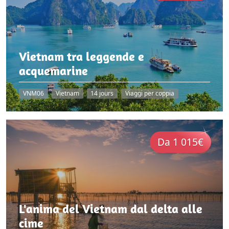
Vietnam tra leggende e
acquemarine
VNM06
Vietnam
14 jours
Viaggi per coppia
Da 1 015€
L'anima del Vietnam dal delta alle
cime