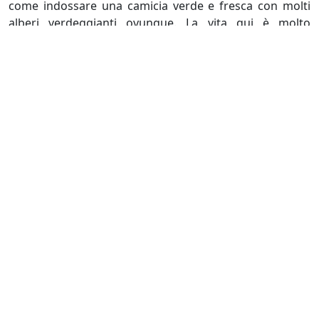
come indossare una camicia verde e fresca con molti
alberi verdeggianti ovunque. La vita qui è molto
semplice e tranquilla. Nonostante il turismo non si sia
ancora sviluppato molto, i turisti preferiscono ancora
soggiornare qui.
Dopo aver cavalcato un elefante a Tadlo, potrete
rilassarvi sdraiandovi su grandi rocce sotto grandi
alberi e ascoltando il suono delle cascate che scorrono;
godetevi lo spazio tranquillo e immergetevi
completamente nella natura.