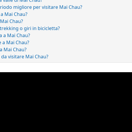
eriodo migliore per visitare Mai Chau?
 a Mai Chau?
 Mai Chau?
rekking o giri in bicicletta?
ta a Mai Chau?
e a Mai Chau?
 a Mai Chau?
 da visitare Mai Chau?