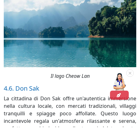
Il
lago Cheow Lan
4.6. Don Sak
La cittadina di Don Sak offre un'autentica immersione
nella cultura locale, con mercati tradizionali, villaggi
tranquilli e spiagge poco affollate. Questo luogo
incantevole regala un'atmosfera rilassante e serena,
perfetta per chi desidera allontanarsi dal trambusto
delle destinazioni più turistiche di Surat Thani. A Don