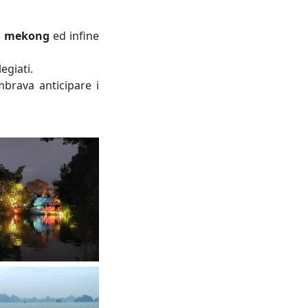
el mekong
ed infine
egiati.
mbrava anticipare i