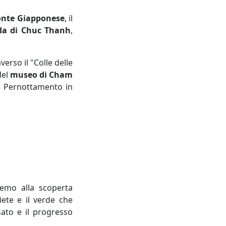
onte Giapponese
, il
da di Chuc Thanh
,
erso il "Colle delle
del
museo di Cham
. Pernottamento in
remo alla scoperta
iete e il verde che
ato e il progresso