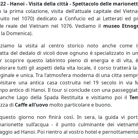
22 - Hanoi - Visita della città - Spettacolo delle marionet
la prima colazione, visita dell'attuale capitale del Vietn
uito nel 1070) dedicato a Confucio ed ai Letterati ed p
ale reale del Vietnam nel 1076. Vediamo il
museo Etnog
e la Domenica).
iziamo la visita al centro storico noto anche come 
tratta del dedalo di vicoli dove ognuno è specializzato in un
scoprire questo labirinto pieno di energia e di vita, è 
orare tutti gli aspetti della vita locale, il corso tratterà la
iginale e unica. Tra l'atmosfera moderna di una citta sempre
visitare una antica casa costruita nel 19 secolo in vi
po antico di Hanoi. Il tour si conclude con una passeggiata
nche Lago della Spada Restituita e visitiamo poi il
Tem
zza di
Caffe all’uovo
molto particolare e buono.
 questo giorno non finirà così. In sera, la guida vi por
marionette sull’acqua - il punto culminante dei vietnam
iaggio ad Hanoi. Poi rientro al vostro hotel e pernottamento