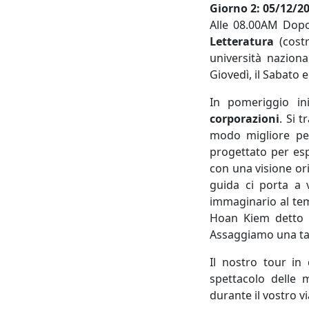
Giorno
2: 05/12/20
Alle 08.00AM Dopo 
Letteratura
(costr
università nazion
Giovedì, il Sabato 
In pomeriggio in
corporazioni
. Si 
modo migliore per 
progettato per espl
con una visione or
guida ci porta a 
immaginario al tem
Hoan Kiem detto a
Assaggiamo una ta
Il nostro tour in
spettacolo delle 
durante il vostro v