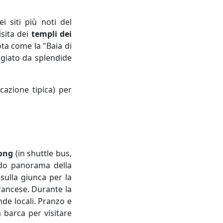
i siti più noti del
isita dei
templi dei
ota come la "Baia di
ggiato da splendide
cazione tipica) per
long
(in shuttle bus,
ido panorama della
sulla giunca per la
francese. Durante la
nde locali. Pranzo e
 barca per visitare