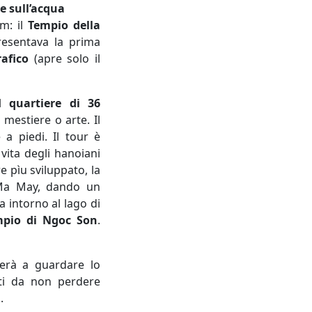
te sull’acqua
am: il
Tempio della
resentava la prima
rafico
(apre solo il
il
quartiere di 36
 mestiere o arte. Il
a piedi. Il tour è
 vita degli hanoiani
 pìu sviluppato, la
a Ma May, dando un
 intorno al lago di
pio di Ngoc Son
.
terà a guardare lo
iti da non perdere
.