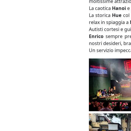
moltissime attrazio
La caotica
Hanoi
e
La storica
Hue
col
relax in spiaggia a
Autisti cortesi e gu
Enrico
sempre pres
nostri desideri, br
Un servizio impecca