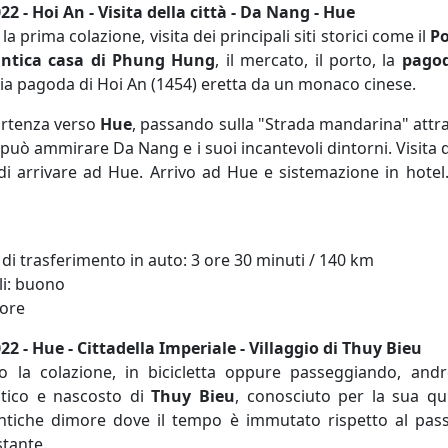
22 - Hoi An - Visita della città - Da Nang - Hue
 prima colazione, visita dei principali siti storici come il
P
ntica casa di Phung Hung
, il mercato, il porto, la
pago
hia pagoda di Hoi An (1454) eretta da un monaco cinese.
artenza verso
Hue
, passando sulla "Strada mandarina" attrav
può ammirare Da Nang e i suoi incantevoli dintorni. Visita 
i arrivare ad Hue. Arrivo ad Hue e sistemazione in hotel
di trasferimento in auto: 3 ore 30 minuti / 140 km
li: buono
 ore
22 - Hue - Cittadella Imperiale - Villaggio di Thuy Bieu
 la colazione, in bicicletta oppure passeggiando, and
ntico e nascosto di
Thuy Bieu
, conosciuto per la sua qu
ntiche dimore dove il tempo è immutato rispetto al pass
tante.