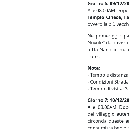
Giorno
6: 09/12/20
Alle 08.00AM Dopo la
Tempio Cinese
, l'
a
ovvero la più vecc
Nel pomeriggio, p
Nuvole" da dove si 
a Da Nang prima d
hotel.
Nota:
- Tempo e distanza 
- Condizioni Strada
- Tempo di visita: 3
Giorno
7: 10/12/20
Alle 08.00AM Dopo
del villaggio aute
circonda queste a
consumista ben dis