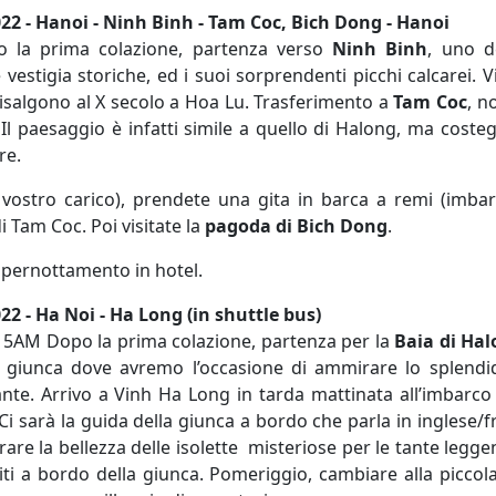
022 - Hanoi - Ninh Binh - Tam Coc, Bich Dong - Hanoi
o la prima colazione, partenza verso
Ninh Binh
, uno de
vestigia storiche, ed i suoi sorprendenti picchi calcarei. V
isalgono al X secolo a Hoa Lu. Trasferimento a
Tam Coc
, n
 Il paesaggio è infatti simile a quello di Halong, ma coste
re.
vostro carico), prendete una gita in barca a remi (imbar
i Tam Coc. Poi visitate la
pagoda di Bich Dong
.
 pernottamento in hotel.
22 - Ha Noi - Ha Long (in shuttle bus)
15AM Dopo la prima colazione, partenza per la
Baia di Ha
a giunca dove avremo l’occasione di ammirare lo splend
te. Arrivo a Vinh Ha Long in tarda mattinata all’imbarco 
.Ci sarà la guida della giunca a bordo che parla in inglese/
re la bellezza delle isolette misteriose per le tante legge
ti a bordo della giunca. Pomeriggio, cambiare alla piccola