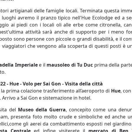
tori artigianali delle famiglie locali. Terminata questa imm
i luoghi avremo il pranzo tipico nell'Hue Ecolodge ed a se
gio ai piedi con i locali oli alle erbe come citronella, c
est'ultima attività sarà anche di supporto per i meno for
posto sono persone con piccole o grandi disabilità, e il con
i viaggiatori che vengono alla scoperta di questi posti è un
tadella Imperiale
e il
mausoleo di Tu Duc
prima della parte
to.
2 - Hue - Volo per Sai Gon - Visita della città
la prima colazione trasferimento all’aeroporto di
Hue
, con
. Arrivo a Sai Gon e sistemazione in hotel.
sita del
Museo della Guerra
, concepito come una denunc
nam, presenta foto molto crude e simboliche ed anche una
ellici,come gli aerei da combattimento esposti nel giardino
sta Centrale
ed infine visiterete il
mercato di Ben 