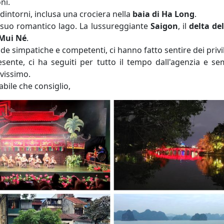
ni.
 dintorni, inclusa una crociera nella
baia di Ha Long
.
 suo romantico lago. La lussureggiante
Saigon
, il
delta d
Mui Né
.
ide simpatiche e competenti, ci hanno fatto sentire dei privil
ente, ci ha seguiti per tutto il tempo dall'agenzia e se
avissimo.
bile che consiglio,