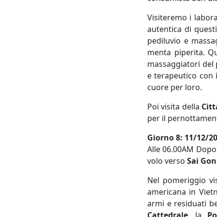
Visiteremo i labora
autentica di quest
pediluvio e massag
menta piperita. Qu
massaggiatori del 
e terapeutico con 
cuore per loro.
Poi visita della
Cit
per il pernottamen
Giorno 8: 11/12/202
Alle 06.00AM Dopo 
volo verso
Sai Gon
Nel pomeriggio vi
americana in Viet
armi e residuati b
Cattedrale
, la
Po