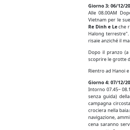
Giorno
3: 06/12/2
Alle 08.00AM Dop
Vietnam per le sue 
Re Dinh e Le
che r
Halong terrestre".
risaie anziché il ma
Dopo il pranzo (a 
scoprire le grotte d
Rientro ad Hanoi e
Giorno
4: 07/12/20
Intorno 07.45~ 08.
senza guida) dell
campagna circostan
crociera nella baia
navigazione, ammira
cena saranno servi