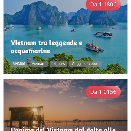
Da 1 180€
Vietnam tra leggende e
acquemarine
VNM06
Vietnam
14 jours
Viaggi per coppia
Da 1 015€
L'anima del Vietnam dal delta alle