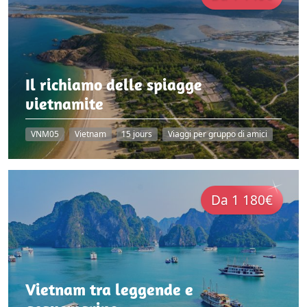
Il richiamo delle spiagge
vietnamite
VNM05
Vietnam
15 jours
Viaggi per gruppo di amici
Da 1 180€
Vietnam tra leggende e