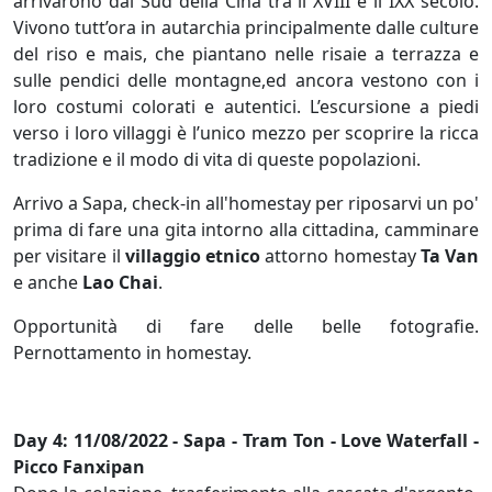
arrivarono dal Sud della Cina tra il XVIII e il IXX secolo.
Vivono tutt’ora in autarchia principalmente dalle culture
del riso e mais, che piantano nelle risaie a terrazza e
sulle pendici delle montagne,ed ancora vestono con i
loro costumi colorati e autentici. L’escursione a piedi
verso i loro villaggi è l’unico mezzo per scoprire la ricca
tradizione e il modo di vita di queste popolazioni.
Arrivo a Sapa, check-in all'homestay per riposarvi un po'
prima di fare una gita intorno alla cittadina, camminare
per visitare il
villaggio etnico
attorno homestay
Ta Van
e anche
Lao Chai
.
Opportunità di fare delle belle fotografie.
Pernottamento in homestay.
Day 4: 11/08/2022 - Sapa - Tram Ton - Love Waterfall -
Picco Fanxipan