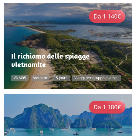
Da 1 140€
Il richiamo delle spiagge
vietnamite
VNM05
Vietnam
15 jours
Viaggi per gruppo di amici
Da 1 180€