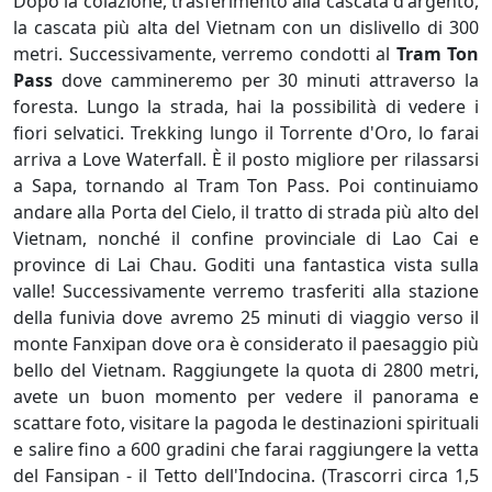
Dopo la colazione, trasferimento alla cascata d'argento,
la cascata più alta del Vietnam con un dislivello di 300
metri. Successivamente, verremo condotti al
Tram Ton
Pass
dove cammineremo per 30 minuti attraverso la
foresta. Lungo la strada, hai la possibilità di vedere i
fiori selvatici. Trekking lungo il Torrente d'Oro, lo farai
arriva a Love Waterfall. È il posto migliore per rilassarsi
a Sapa, tornando al Tram Ton Pass. Poi continuiamo
andare alla Porta del Cielo, il tratto di strada più alto del
Vietnam, nonché il confine provinciale di Lao Cai e
province di Lai Chau. Goditi una fantastica vista sulla
valle! Successivamente verremo trasferiti alla stazione
della funivia dove avremo 25 minuti di viaggio verso il
monte Fanxipan dove ora è considerato il paesaggio più
bello del Vietnam. Raggiungete la quota di 2800 metri,
avete un buon momento per vedere il panorama e
scattare foto, visitare la pagoda le destinazioni spirituali
e salire fino a 600 gradini che farai raggiungere la vetta
del Fansipan - il Tetto dell'Indocina. (Trascorri circa 1,5