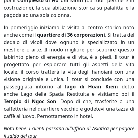
poi il
Complesso di Ho Chi Minh
(da fuori perché è in
costruzione), la sua abitazione storica su palafitta e la
pagoda ad una sola colonna.
In pomeriggio iniziamo la visita al centro storico noto
anche come il
quartiere di 36 corporazioni
. Si tratta del
dedalo di vicoli dove ognuno è specializzato in un
mestiere o arte. Il modo migliore per scoprire questo
labirinto pieno di energia e di vita, è a piedi. Il tour è
progettato per esplorare tutti gli aspetti della vita
locale, il corso tratterà la vita degli hanoiani con una
visione originale e unica. Il tour si conclude con una
passeggiata intorno al
lago di Hoan Kiem
detto
anche Lago della Spada Restituita e visitiamo poi il
Tempio di Ngoc Son
. Dopo di che, trasferite a una
caffetteria nel quartiere vecchio e godetevi una tazza di
caffè all'uovo. Pernottamento in hotel.
Nota bene: i clienti passano all'ufficio di Asiatica per pagare
il saldo del tour