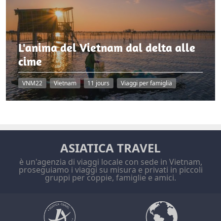
L'anima del Vietnam dal delta alle
cime
VNM22
Vietnam
11 jours
Viaggi per famiglia
ASIATICA TRAVEL
è un'agenzia di viaggi locale con sede in Vietnam,
proseguiamo i viaggi su misura e privati in piccoli
gruppi per coppie, famiglie e amici.