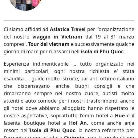
Ci siamo affidati ad
Asiatica Travel
per l'organizzazione
del nostro
viaggio in Vietnam
dal 19 al 31 marzo
compresi.
Tour del vietnam
e successivamente qualche
giorno di mare per rilassarci nell'
isola di Phu Quoc
.
Esperienza indimenticabile ... tutto organizzato nei
minimi particolari, ogni nostra richiesta e' stata
esaudita .... guide molto istruite, parlanti ottimo italiano
che dispensavano anche buoni consigli e che
rimarranno sempre nel nostro cuore, autisti molto
attenti e auto comode per i nostri trasferimenti. anche
gli hotel dove abbiamo alloggiato hanno rispettato le
nostre aspettative, soprattutto l'emm hotel a
Hue
e il
lasenta boutique hotel a
Hoi An
, come anche anja
resort nell'
isola di Phu Quoc
. la nostra referente per
l'organizzazione e' stata
Quinnie
, con la quale siamo