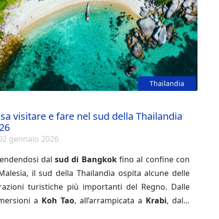
tire, come arrivarci e come spostarsi, oltre a un
inerario consigliato per godere appieno di ogni
ppa. Che tu sia appassionato di cultura,
tronomia, storia o relax, il sud del Vietnam saprà
quistarti.
Thailandia
sa visitare e fare nel sud della Thailandia
26
02 gennaio 2026
tendendosi dal
sud di Bangkok
fino al confine con
Malesia, il sud della Thailandia ospita alcune delle
razioni turistiche più importanti del Regno. Dalle
mersioni a
Koh Tao
, all’arrampicata a
Krabi
, dalle
te a
Koh Phi Phi
fino al semplice relax su un’amaca