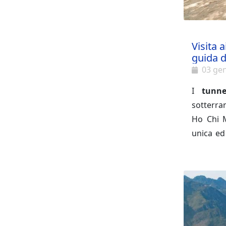
Visita 
guida d
03 ge
I
tunn
sotterra
Ho Chi M
unica e
meglio 
completa 