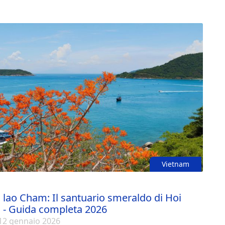
nificare le tue giornate tra mare e montagna.
Vietnam
 lao Cham: Il santuario smeraldo di Hoi
 - Guida completa 2026
12 gennaio 2026