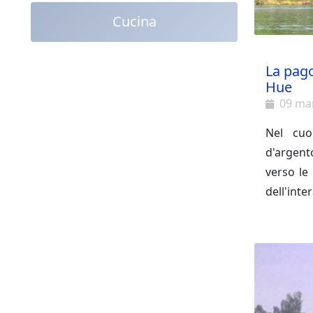
Cucina
La pago
Hue
09 ma
Nel cuo
d'argen
verso le
dell'inte
anche co
In quest
struttur
questo s
il custo
tesori na
dell'iden
che serv
Hue
.
più misti