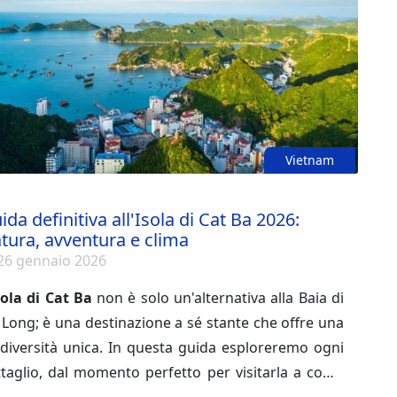
Vietnam
ida definitiva all'Isola di Cat Ba 2026:
tura, avventura e clima
26 gennaio 2026
sola di Cat Ba
non è solo un'alternativa alla Baia di
Long; è una destinazione a sé stante che offre una
diversità unica. In questa guida esploreremo ogni
taglio, dal momento perfetto per visitarla a come