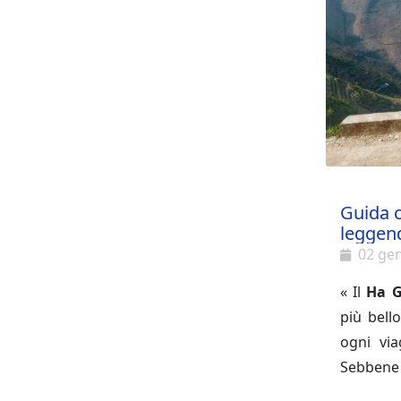
Guida c
leggen
02 ge
« Il
Ha G
più bello
ogni via
Sebbene
percorre