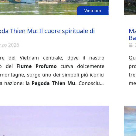
Vietnam
da Thien Mu: Il cuore spirituale di
Ma
Ba
rzo 2026
re del Vietnam centrale, dove il nastro
Qua
to del
Fiume Profumo
curva dolcemente
pro
 montagne, sorge uno dei simboli più iconici
tre
ra nazione: la
Pagoda Thien Mu
. Conosciuta
mer
me la "Pagoda della Signora Celeste", questa
Pur
a guida completa, esploreremo ogni angolo di
a non è solo un capolavoro architettonico, ma
per
antuario, dalla sua genesi leggendaria ai
de millenario della storia, delle leggende e
imp
scosti tra i suoi giardini, offrendovi tutto ciò
tità spirituale dell'antica capitale imperiale,
ins
e per un’immersione totale in uno dei luoghi
inf
ci del Sud-est asiatico.
met