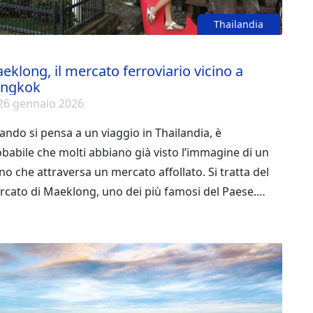
Thailandia
eklong, il mercato ferroviario vicino a
ngkok
26 gennaio 2026
ndo si pensa a un viaggio in Thailandia, è
babile che molti abbiano già visto l’immagine di un
no che attraversa un mercato affollato. Si tratta del
cato di Maeklong, uno dei più famosi del Paese.
 essendo considerato uno dei mercati più
icolosi del mondo, rimane una tappa
rescindibile per il suo carattere unico. Scopriamo
ieme questo luogo affascinante, per raccogliere
ormazioni interessanti e aggiungere una nuova
a alla tua prossima avventura a Bangkok!