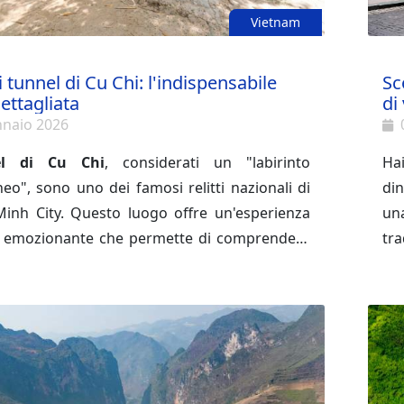
Vietnam
ai tunnel di Cu Chi: l'indispensabile
Sc
ettagliata
di
nnaio 2026
el di Cu Chi
, considerati un "labirinto
Ha
neo", sono uno dei famosi relitti nazionali di
din
inh City. Questo luogo offre un'esperienza
un
d emozionante che permette di comprendere
tra
la
guerra del Vietnam
. Ecco la nostra guida
Cit
ai tunnel di Cu Chi.
mer
sa
uni
tu
vi