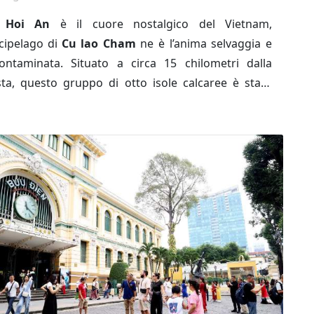
e
Hoi An
è il cuore nostalgico del Vietnam,
rcipelago di
Cu lao Cham
ne è l’anima selvaggia e
contaminata. Situato a circa 15 chilometri dalla
sta, questo gruppo di otto isole calcaree è stato
chiarato
Riserva della Biosfera dall'UNESCO
. È un
no dove la giungla lussureggiante si tuffa in acque
istalline e dove il tempo sembra essersi fermato,
tano dal frastuono della terraferma.