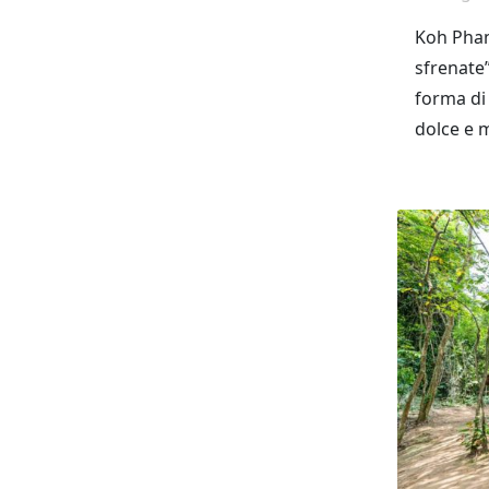
Koh Phang
sfrenate”
forma di
dolce e m
paradiso,
le esper
seguito.