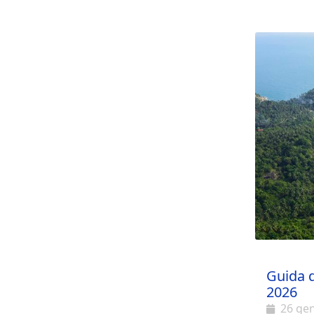
apprezzat
viaggia d
pertanto 
Vientiane
base del
da qui è
facilmen
numerose 
Guida d
2026
26 ge