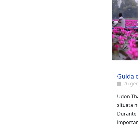
Guida d
26 ge
Udon Tha
situata n
Durante l
importan
diventat
Udon Tha