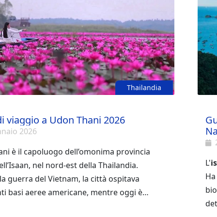
Thailandia
i viaggio a Udon Thani 2026
Gu
Na
nnaio 2026
ni è il capoluogo dell’omonima provincia
L'
i
ell’Isaan, nel nord-est della Thailandia.
Ha 
a guerra del Vietnam, la città ospitava
bio
ti basi aeree americane, mentre oggi è
det
a una destinazione turistica molto
ni rappresenta inoltre una tappa ideale se si