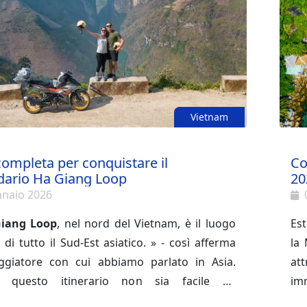
par
it
ta
gas
con
Vietnam
ompleta per conquistare il
Co
dario Ha Giang Loop
20
nnaio 2026
iang Loop
, nel nord del Vietnam, è il luogo
Es
 di tutto il Sud-Est asiatico. » - così afferma
la 
ggiatore con cui abbiamo parlato in Asia.
att
 questo itinerario non sia facile da
im
re, è un’avventura straordinaria. In questo
fes