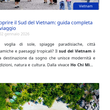
Vietnam
oprire il Sud del Vietnam: guida completa
 viaggio
02 gennaio 2026
i voglia di sole, spiagge paradisiache, città
amiche e paesaggi tropicali? Il
sud del Vietnam
è
a destinazione da sogno che unisce modernità e
dizioni, natura e cultura. Dalla vivace
Ho Chi Minh
y
alle tranquille
isole di Phu Quoc
, passando per i
cati galleggianti del
delta del Mekong
o le dune di
bbia di
Mui Ne
, questa regione offre una diversità
ca in Vietnam. In questa guida completa scoprirai
tto ciò che c’è da sapere per organizzare il tuo
aggio nel sud del Vietnam: cosa visitare, quando