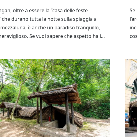
an, oltre a essere la “casa delle feste
S
 che durano tutta la notte sulla spiaggia a
l’a
 mezzaluna, è anche un paradiso tranquillo,
in
eraviglioso. Se vuoi sapere che aspetto ha il
co
 ti invitiamo a visitare quest’isola, attraverso
di
ienze di viaggio a Koh Phangan condivise di
reg
cr
lon