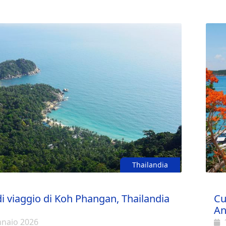
pia
a. Gli abitanti locali parlano poco inglese,
al Laos alla Thailandia o viceversa. Da
è consigliabile imparare alcune parole di
 a Udon Thani il tragitto dura circa 2,5 ore;
la lingua locale per comunicare più
 possibile prendere voli economici verso
te.
destinazioni in tutta la Thailandia.
Thailandia
i viaggio di Koh Phangan, Thailandia
Cu
An
nnaio 2026