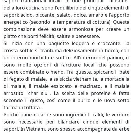
sapori tradizionali locali. Le due principali "filosofie"
della loro cucina sono l'equilibrio dei cinque elementi di
sapori: acido, piccante, salato, dolce, amaro e l'apporto
energetico (secondo la temperatura di cottura). Questa
combinazione deve essere armoniosa per creare un
piatto che porti felicità, salute e benessere.
Si inizia con una baguette leggera e croccante. La
crosta sottile si frantuma deliziosamente in bocca, con
un interno morbido e soffice. All'interno del panino, ci
sono molte opzioni di farciture locali che possono
essere combinate o meno. Tra queste, spiccano il paté
di fegato di maiale, la salsiccia vietnamita, la mortadella
di maiale, il maiale essiccato e macinato, e il maiale
arrostito "char siu". La scelta delle proteine è fatta
secondo il gusto, così come il burro e le uova sotto
forma di frittata.
Poiché pane e carne sono ingredienti caldi, le verdure
sono necessarie per bilanciare cinque elementi di
sapori. In Vietnam, sono spesso accompagnate da erbe