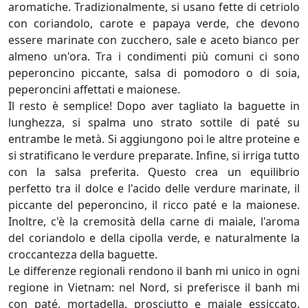
aromatiche. Tradizionalmente, si usano fette di cetriolo
con coriandolo, carote e papaya verde, che devono
essere marinate con zucchero, sale e aceto bianco per
almeno un'ora. Tra i condimenti più comuni ci sono
peperoncino piccante, salsa di pomodoro o di soia,
peperoncini affettati e maionese.
Il resto è semplice! Dopo aver tagliato la baguette in
lunghezza, si spalma uno strato sottile di paté su
entrambe le metà. Si aggiungono poi le altre proteine e
si stratificano le verdure preparate. Infine, si irriga tutto
con la salsa preferita. Questo crea un equilibrio
perfetto tra il dolce e l'acido delle verdure marinate, il
piccante del peperoncino, il ricco paté e la maionese.
Inoltre, c'è la cremosità della carne di maiale, l'aroma
del coriandolo e della cipolla verde, e naturalmente la
croccantezza della baguette.
Le differenze regionali rendono il banh mi unico in ogni
regione in Vietnam: nel Nord, si preferisce il banh mi
con paté, mortadella, prosciutto e maiale essiccato.