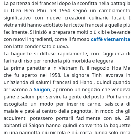
La partenza dei francesi dopo la sconfitta nella battaglia
di Dien Bien Phu nel 1954 segnò un cambiamento
significativo con nuove creazioni culinarie locali. I
vietnamiti hanno adottato le ricette francesi a quelle più
facilmente. Si iniziò a preparare molti più cibi e bevande
con nuovi ingredienti, come il famoso
caffè vietnamita
con latte condensato o uova.
La baguette si diffuse rapidamente, con l'aggiunta di
farina di riso per renderla più morbida e leggera.
La prima panetteria in Vietnam fu il negozio Hoa Ma
che fu aperto nel 1958. La signora Tinh lavorava in
un'azienda di salumi francesi ad Hanoi, quindi quando
arrivarono a
Saigon
, aprirono un negozio che vendeva
pane e salumi per servire la gente del posto. Poi hanno
escogitato un modo per inserire carne, salsiccia di
maiale e paté al centro della pagnotta, in modo che gli
acquirenti potessero portarli facilmente con sé. Gli
abitanti di Saigon hanno quindi convertito la baguette
in una pagnotta più piccola e più corta, lunga solo circa