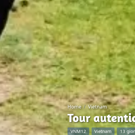
Home
Vietnam
Tour autenti
VNM12
Vietnam
13 gior