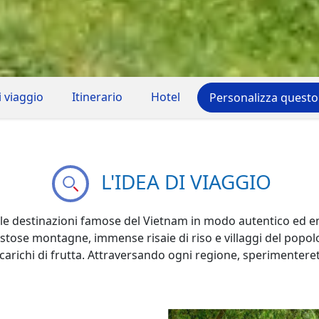
i viaggio
Itinerario
Hotel
Personalizza questo
L'IDEA DI VIAGGIO
 le destinazioni famose del Vietnam in modo autentico ed e
ose montagne, immense risaie di riso e villaggi del popolo 
i carichi di frutta. Attraversando ogni regione, sperimenter