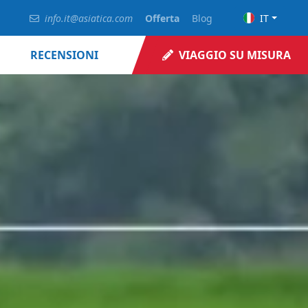
info.it@asiatica.com
Offerta
Blog
IT
RECENSIONI
VIAGGIO SU MISURA